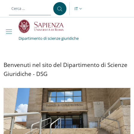
Salta al contenuto principale
Skip to footer content
IT
SELETTORE LINGUA: CURREN
Dipartimento di scienze giuridiche
Dipartimento di scienze
Benvenuti nel sito del Dipa
Benvenuti nel sito del Dipartimento di Scienze
Giuridiche - DSG